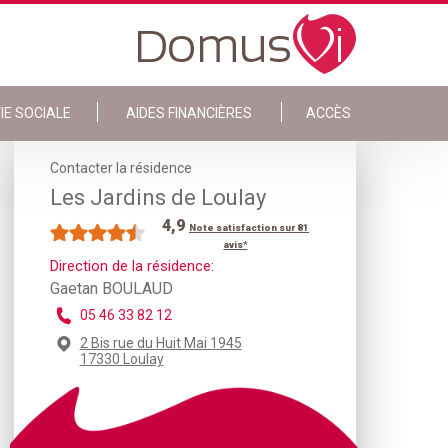
IE SOCIALE
AIDES FINANCIÈRES
ACCÈS
Contacter la résidence
Les Jardins de Loulay
4,9
Note satisfaction sur 81
avis*
Direction de la résidence:
Gaetan BOULAUD
05 46 33 82 12
2 Bis rue du Huit Mai 1945
17330 Loulay