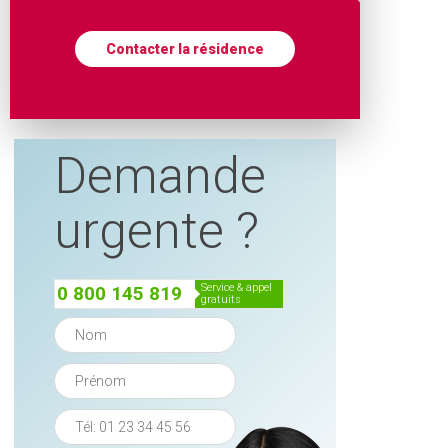
Contacter la résidence
Demande
urgente ?
service & appel
0 800 145 819
gratuits