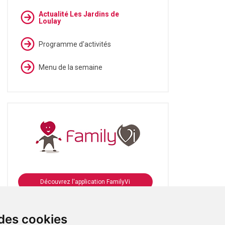
Actualité Les Jardins de
Loulay
Programme d'activités
Menu de la semaine
Découvrez l'application FamilyVi
Se connecter à FamilyVi
 des cookies